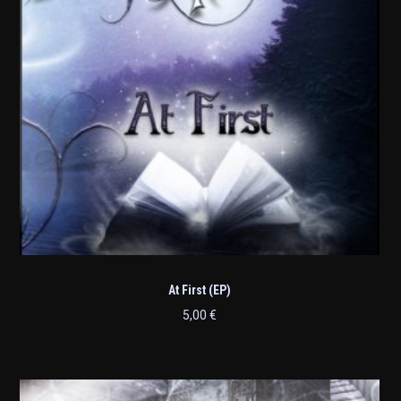
At First (EP)
5,00
€